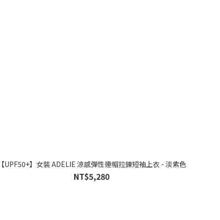
【UPF50+】女裝 ADELIE 涼感彈性連帽拉鍊短袖上衣 - 淡紫色
NT$5,280