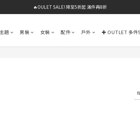
🔥OULET SALE! 降至5折起 滿件再8折
✨春夏新品最低8折起 ！2件再9折
✨購買指定後背包送好運鑰匙圈 (贈完為止)
主題
男裝
女裝
配件
戶外
✚ OUTLET 多件
✨春夏新品最低8折起 ！2件再9折