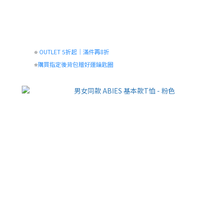
⭐
OUTLET 5折起｜滿件再8折
⭐
購買指定後背包贈好運鑰匙圈