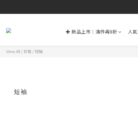
✚ 新品上市｜滿件再9折
人氣
View All
/
女裝
/
短袖
短袖