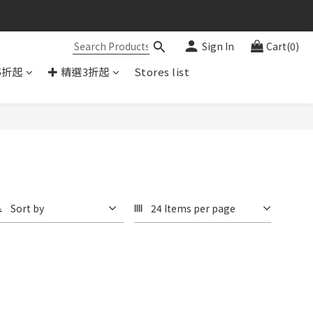
Sign In
Cart(0)
5折起
✚ 精選3折起
Stores list
Sort by
24 Items per page