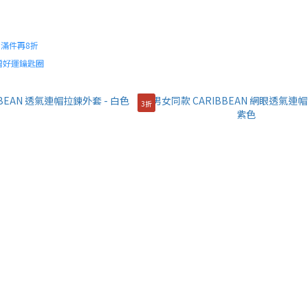
起｜滿件再8折
贈好運鑰匙圈
3折