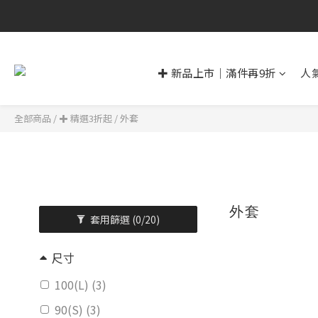
✚ 新品上市｜滿件再9折
人
全部商品
/
✚ 精選3折起
/
外套
外套
套用篩選
(0/20)
尺寸
100(L) (3)
90(S) (3)