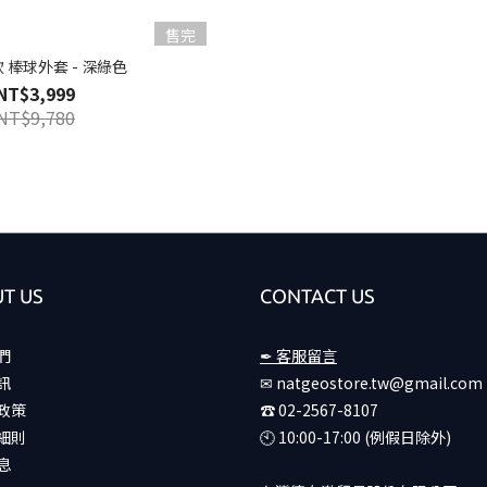
售完
 棒球外套 - 深綠色
NT$3,999
NT$9,780
T US
CONTACT US
們
✒ 客服留言
訊
✉ natgeostore.tw@gmail.com
政策
☎︎ 02-2567-8107
細則
🕙︎ 10:00-17:00 (例假日除外)
息