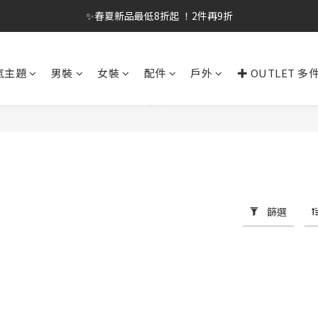
✨春夏新品最低8折起 ！2件再9折
✨春夏新品最低8折起 ！2件再9折
🔥OULET SALE! 降至5折起 滿件再8折
氣主題
男裝
女裝
配件
戶外
✚ OUTLET 多
✨購買指定後背包送好運鑰匙圈 (贈完為止)
✨春夏新品最低8折起 ！2件再9折
篩選