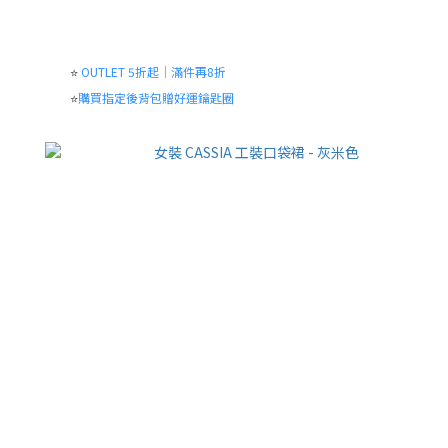
⭐
OUTLET 5折起｜滿件再8折
⭐
購買指定後背包贈好運鑰匙圈