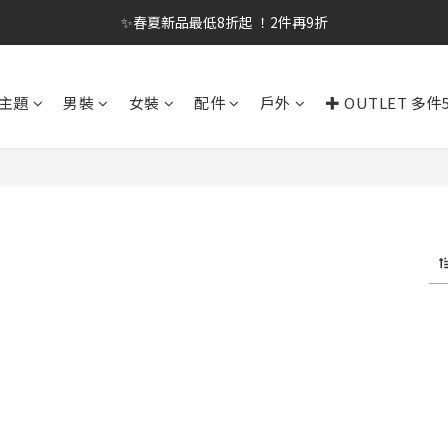
✨春夏新品最低8折起 ！2件再9折
✨春夏新品最低8折起 ！2件再9折
🔥OULET SALE! 降至5折起 滿件再8折
主題
男裝
女裝
配件
戶外
✚ OUTLET 多件
✨購買指定後背包送好運鑰匙圈 (贈完為止)
✨春夏新品最低8折起 ！2件再9折