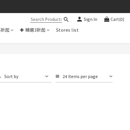
Sign In
Cart(0)
5折起
✚ 精選3折起
Stores list
Sort by
24 Items per page