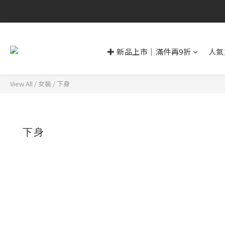
✚ 新品上市｜滿件再9折
人氣
View All
/
女裝
/
下身
下身