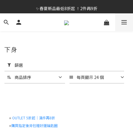
✨春夏新品最低8折起 ！2件再9折
✨春夏新品最低8折起 ！2件再9折
🔥OULET SALE! 降至5折起 滿件再8折
✨購買指定後背包送好運鑰匙圈 (贈完為止)
✨春夏新品最低8折起 ！2件再9折
下身
套
用
篩選
篩
選
商品排序
每頁顯示 24 個
(0/20)
尺
寸
130
⭐
OUTLET 5折起｜滿件再8折
(1)
⭐
購買指定後背包贈好運鑰匙圈