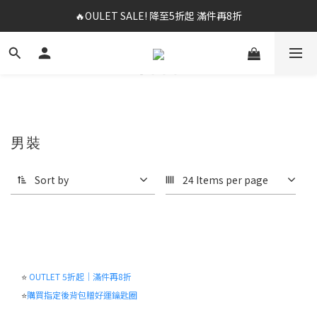
🔥OULET SALE! 降至5折起 滿件再8折
✨春夏新品最低8折起 ！2件再9折
✨購買指定後背包送好運鑰匙圈 (贈完為止)
✨春夏新品最低8折起 ！2件再9折
男裝
Sort by
24 Items per page
⭐
OUTLET 5折起｜滿件再8折
⭐
購買指定後背包贈好運鑰匙圈