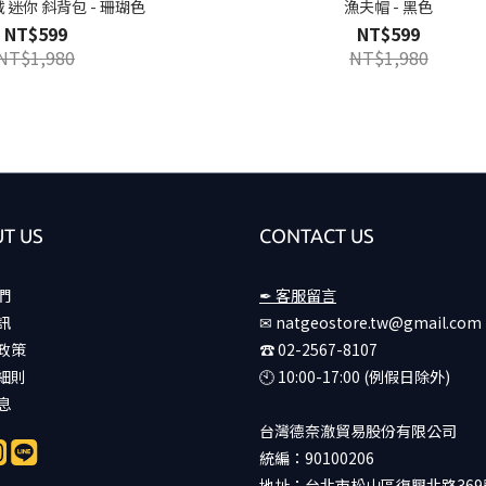
 迷你 斜背包 - 珊瑚色
漁夫帽 - 黑色
NT$599
NT$599
NT$1,980
NT$1,980
T US
CONTACT US
們
✒ 客服留言
訊
✉ natgeostore.tw@gmail.com
政策
☎︎ 02-2567-8107
細則
🕙︎ 10:00-17:00 (例假日除外)
息
台灣德奈澈貿易股份有限公司
統編：90100206
地址：台北市松山區復興北路369