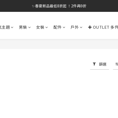
✨春夏新品最低8折起 ！2件再9折
✨春夏新品最低8折起 ！2件再9折
🔥OULET SALE! 降至5折起 滿件再8折
氣主題
男裝
女裝
配件
戶外
✚ OUTLET 多
✨購買指定後背包送好運鑰匙圈 (贈完為止)
✨春夏新品最低8折起 ！2件再9折
篩選