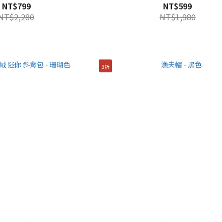
NT$799
NT$599
NT$2,280
NT$1,980
3折