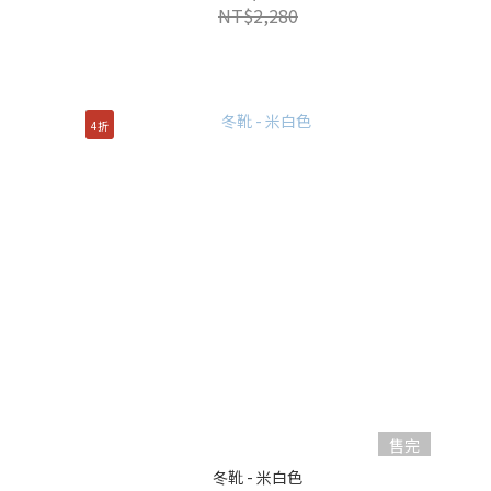
NT$2,280
4折
售完
冬靴 - 米白色