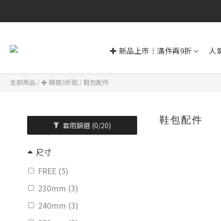
✚ 新品上市｜滿件再9折
人
全部商品
/
✚ 精選3折起
/
鞋包配件
鞋包配件
套用篩選
(0/20)
尺寸
FREE (5)
230mm (3)
240mm (3)