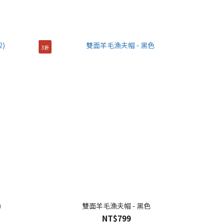
3折
)
雙面羊毛漁夫帽 - 黑色
NT$799