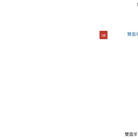
3折
雙面羊