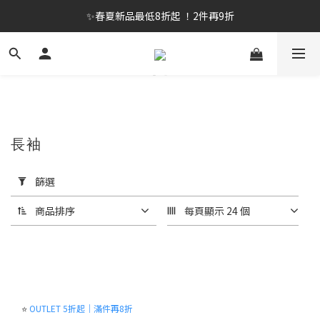
✨春夏新品最低8折起 ！2件再9折
✨春夏新品最低8折起 ！2件再9折
🔥OULET SALE! 降至5折起 滿件再8折
✨購買指定後背包送好運鑰匙圈 (贈完為止)
✨春夏新品最低8折起 ！2件再9折
長袖
套
用
篩選
篩
選
商品排序
每頁顯示 24 個
(0/20)
尺
寸
L(100)
⭐
OUTLET 5折起｜滿件再8折