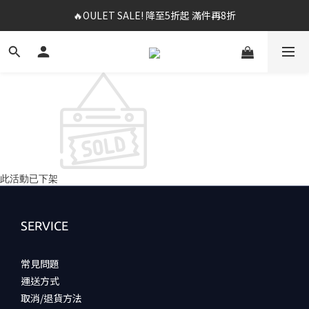
🔥OULET SALE! 降至5折起 滿件再8折
✨春夏新品最低8折起 ！2件再9折
✨購買指定後背包送好運鑰匙圈 (贈完為止)
✨春夏新品最低8折起 ！2件再9折
此活動已下架
SERVICE
常見問題
運送方式
取消/退貨方法