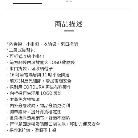
商品描述
*內含物：小掛包、收納袋、束口揹袋
*三層式後背包
- 可拆式收納小掛包
- 前方網袋內可放置大 LOGO 收納袋
- 束口揹袋，可收納鞋子
- 16 吋筆電隔層與 11 吋平板隔層
- 前方3M反光細節，增加夜間安全
- 採耐用 CORDURA 再生布料製作
- 內裡採再生浮雕 LOGO 設計
- 附黃色方框扣環
- 內外分層收納，物品分類更便利
- 胸帶設計，提升背負穩定性
- 後背板採透氣網布，舒適不悶熱
- 行李箱固定帶及隱藏口袋功能，移動方便又安全
- 採YKK拉鍊，滑順不卡頓