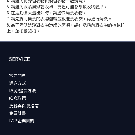
4. 請避免將深色衣物與淺色衣物一起清洗。
5. 請避免以熱風烘乾衣物，高溫可能會導致衣物變形。
6. 在運動後大量出汗時，請盡快清洗衣物。
7. 請先將可機洗的衣物翻轉並放進洗衣袋，再進行清洗。
8. 為了降低洗滌對衣物造成的磨損，請在洗滌前將衣物的拉鍊拉
上，並扣緊鈕扣。
SERVICE
常見問題
運送方式
取消/退貨方法
維修政策
洗滌與保養指南
會員計畫
B2B企業團購