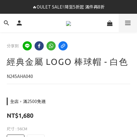
✨春夏新品最低8折起 ！2件再9折
✨購買指定後背包送好運鑰匙圈 (贈完為止)
✨春夏新品最低8折起 ！2件再9折
分享到
經典金屬 LOGO 棒球帽 - 白色
N245AHA040
全店，滿2500免運
NT$1,680
尺寸
: 56CM