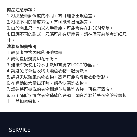
商品注意事項：
1. 根據螢幕解像度的不同，有可能會出現色差。
2. 根據不同的量度方法，有可能會出現誤差。
3. 由於商品尺寸均以人手量度，可能會存在1-3CM偏差。
4. 因應不同的款式，尺碼可能有所差異，請在購買前參考詳細尺
寸。
洗滌及保養指引：
1. 請參考衣物內部的洗滌標籤。
2. 請勿直接熨燙印花部份。
3. 建議單獨使用冷水手洗印有燙字LOGO的產品。
4. 請避免將深色衣物與淺色衣物一起清洗。
5. 請避免以熱風烘乾衣物，高溫可能會導致衣物變形。
6. 在運動後大量出汗時，請盡快清洗衣物。
7. 請先將可機洗的衣物翻轉並放進洗衣袋，再進行清洗。
8. 為了降低洗滌對衣物造成的磨損，請在洗滌前將衣物的拉鍊拉
上，並扣緊鈕扣。
SERVICE