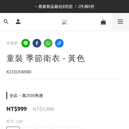
✨春夏新品最低8折起 ！2件再9折
✨春夏新品最低8折起 ！2件再9折
🔥OULET SALE! 降至5折起 滿件再8折
✨購買指定後背包送好運鑰匙圈 (贈完為止)
分享到
✨春夏新品最低8折起 ！2件再9折
童裝 季節衛衣 - 黃色
K233USW080
全店，滿2500免運
NT$2,680
NT$999
尺寸
: 120