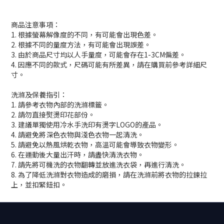
商品注意事項：
1. 根據螢幕解像度的不同，有可能會出現色差。
2. 根據不同的量度方法，有可能會出現誤差。
3. 由於商品尺寸均以人手量度，可能會存在1-3CM偏差。
4. 因應不同的款式，尺碼可能有所差異，請在購買前參考詳細尺
寸。
洗滌及保養指引：
1. 請參考衣物內部的洗滌標籤。
2. 請勿直接熨燙印花部份。
3. 建議單獨使用冷水手洗印有燙字LOGO的產品。
4. 請避免將深色衣物與淺色衣物一起清洗。
5. 請避免以熱風烘乾衣物，高溫可能會導致衣物變形。
6. 在運動後大量出汗時，請盡快清洗衣物。
7. 請先將可機洗的衣物翻轉並放進洗衣袋，再進行清洗。
8. 為了降低洗滌對衣物造成的磨損，請在洗滌前將衣物的拉鍊拉
上，並扣緊鈕扣。