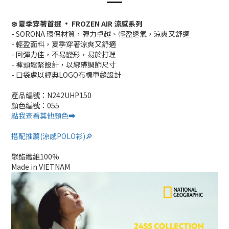
❄️ 夏季穿著首選 • FROZEN AIR 涼感系列
- SORONA 環保材質，彈力卓越、輕盈透氣，涼爽又舒適
- 輕盈面料，夏季穿著涼爽又舒適
- 回彈力佳，不易變形，易於打理
- 褲頭鬆緊設計，以綁帶調節尺寸
- 口袋處以經典LOGO布標車縫設計
產品編號：N242UHP150
顏色編號：055
點我查看其他顏色➡️
搭配推薦(涼感POLO衫)🔎
聚酯纖維100%
Made in VIETNAM