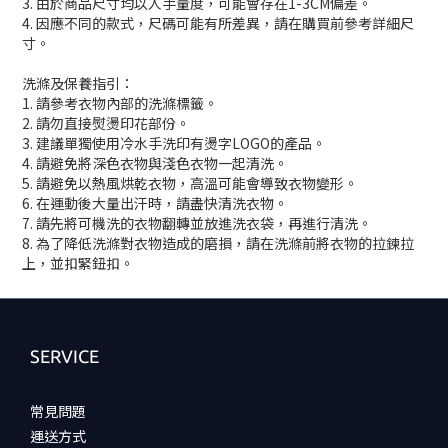
3. 由於商品尺寸均以人手量度，可能會存在1-3CM偏差。
4. 因應不同的款式，尺碼可能有所差異，請在購買前參考詳細尺
寸。
洗滌及保養指引：
1. 請參考衣物內部的洗滌標籤。
2. 請勿直接熨燙印花部份。
3. 建議單獨使用冷水手洗印有燙字LOGO的產品。
4. 請避免將深色衣物與淺色衣物一起清洗。
5. 請避免以熱風烘乾衣物，高溫可能會導致衣物變形。
6. 在運動後大量出汗時，請盡快清洗衣物。
7. 請先將可機洗的衣物翻轉並放進洗衣袋，再進行清洗。
8. 為了降低洗滌對衣物造成的磨損，請在洗滌前將衣物的拉鍊拉
上，並扣緊鈕扣。
SERVICE
常見問題
運送方式