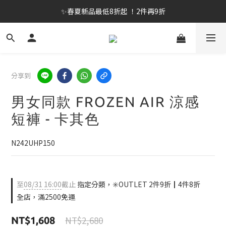
✨春夏新品最低8折起 ！2件再9折
✨春夏新品最低8折起 ！2件再9折
🔥OULET SALE! 降至5折起 滿件再8折
✨購買指定後背包送好運鑰匙圈 (贈完為止)
分享到
✨春夏新品最低8折起 ！2件再9折
男女同款 FROZEN AIR 涼感
短褲 - 卡其色
N242UHP150
至
08/31 16:00
截止
指定分類，✳️OUTLET 2件9折┃4件8折
全店，滿2500免運
NT$2,680
NT$1,608