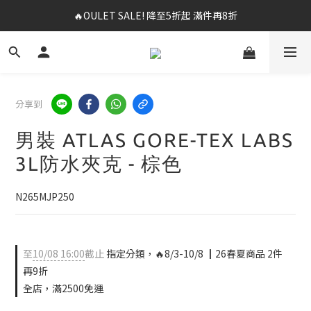
🔥OULET SALE! 降至5折起 滿件再8折
✨春夏新品最低8折起 ！2件再9折
✨購買指定後背包送好運鑰匙圈 (贈完為止)
✨春夏新品最低8折起 ！2件再9折
分享到
男裝 ATLAS GORE-TEX LABS
3L防水夾克 - 棕色
N265MJP250
至
10/08 16:00
截止
指定分類，🔥8/3-10/8 ┃26春夏商品 2件
再9折
全店，滿2500免運