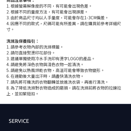
1. 根據螢幕解像度的不同，有可能會出現色差。
2. 根據不同的量度方法，有可能會出現誤差。
3. 由於商品尺寸均以人手量度，可能會存在1-3CM偏差。
4. 因應不同的款式，尺碼可能有所差異，請在購買前參考詳細尺
寸。
洗滌及保養指引：
1. 請參考衣物內部的洗滌標籤。
2. 請勿直接熨燙印花部份。
3. 建議單獨使用冷水手洗印有燙字LOGO的產品。
4. 請避免將深色衣物與淺色衣物一起清洗。
5. 請避免以熱風烘乾衣物，高溫可能會導致衣物變形。
6. 在運動後大量出汗時，請盡快清洗衣物。
7. 請先將可機洗的衣物翻轉並放進洗衣袋，再進行清洗。
8. 為了降低洗滌對衣物造成的磨損，請在洗滌前將衣物的拉鍊拉
上，並扣緊鈕扣。
SERVICE