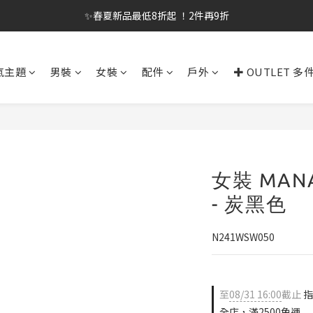
✨春夏新品最低8折起 ！2件再9折
✨春夏新品最低8折起 ！2件再9折
🔥OULET SALE! 降至5折起 滿件再8折
氣主題
男裝
女裝
配件
戶外
✚ OUTLET 多
✨購買指定後背包送好運鑰匙圈 (贈完為止)
✨春夏新品最低8折起 ！2件再9折
女裝 MAN
- 炭黑色
N241WSW050
至
08/31 16:00
截止
指
全店，滿2500免運