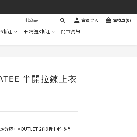
會員登入
購物車(0)
件5折起
✚ 精選3折起
門市資訊
立即購買
ATEE 半開拉鍊上衣
定分類，✳️OUTLET 2件9折┃4件8折