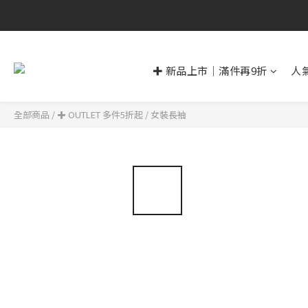
✚ 新品上市｜滿件再9折
人
全部商品
/
✚ OUTLET 多件5折起
/
女裝長袖