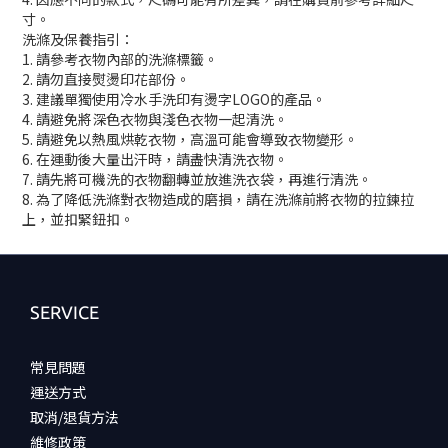
寸。
洗滌及保養指引：
1. 請參考衣物內部的洗滌標籤。
2. 請勿直接熨燙印花部份。
3. 建議單獨使用冷水手洗印有燙字LOGO的產品。
4. 請避免將深色衣物與淺色衣物一起清洗。
5. 請避免以熱風烘乾衣物，高溫可能會導致衣物變形。
6. 在運動後大量出汗時，請盡快清洗衣物。
7. 請先將可機洗的衣物翻轉並放進洗衣袋，再進行清洗。
8. 為了降低洗滌對衣物造成的磨損，請在洗滌前將衣物的拉鍊拉
上，並扣緊鈕扣。
SERVICE
常見問題
運送方式
取消/退貨方法
維修政策