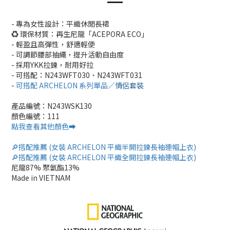
- 專為女性設計：平織休閒長裙
♻ 環保材質：再生尼龍「ACEPORA ECO」
- 輕盈且高彈性，舒適輕便
- 可調節腰部抽繩，提升活動自由度
- 採用YKK拉鍊，耐用好拉
- 可搭配：N243WFT030、N243WFT031
-
可搭配 ARCHELON 系列單品
／情侶套裝
產品編號：N243WSK130
顏色編號：111
點我查看其他顏色➡️
🔎
搭配
推薦 (女裝 ARCHELON 平織半開拉鍊長袖連帽上衣)
🔎
搭配
推薦 (女裝 ARCHELON 平織全開拉鍊長袖連帽上衣)
尼龍87% 聚氨酯13%
Made in VIETNAM