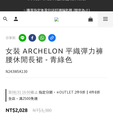
✨購買指定後背包送好運鑰匙圈 (贈完為止)
✨春夏新品最低8折起 ！2件再9折
✨春夏新品最低8折起 ！2件再9折
分享到
女裝 ARCHELON 平織彈力褲
腰休閒長裙 - 青綠色
N243WSK130
至
08/31 16:00
截止
指定分類，✳️OUTLET 2件9折┃4件8折
全店，滿2500免運
NT$3,380
NT$2,028