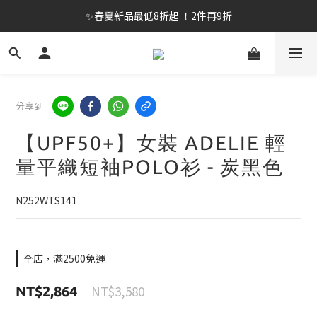
✨春夏新品最低8折起 ！2件再9折
✨春夏新品最低8折起 ！2件再9折
🔥OULET SALE! 降至5折起 滿件再8折
✨購買指定後背包送好運鑰匙圈 (贈完為止)
分享到
✨春夏新品最低8折起 ！2件再9折
【UPF50+】女裝 ADELIE 輕
量平織短袖POLO衫 - 炭黑色
N252WTS141
全店，滿2500免運
NT$3,580
NT$2,864