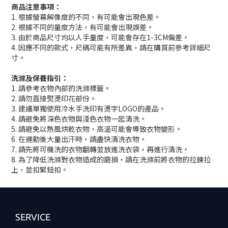
商品注意事項：
1. 根據螢幕解像度的不同，有可能會出現色差。
2. 根據不同的量度方法，有可能會出現誤差。
3. 由於商品尺寸均以人手量度，可能會存在1-3CM偏差。
4. 因應不同的款式，尺碼可能有所差異，請在購買前參考詳細尺
寸。
洗滌及保養指引：
1. 請參考衣物內部的洗滌標籤。
2. 請勿直接熨燙印花部份。
3. 建議單獨使用冷水手洗印有燙字LOGO的產品。
4. 請避免將深色衣物與淺色衣物一起清洗。
5. 請避免以熱風烘乾衣物，高溫可能會導致衣物變形。
6. 在運動後大量出汗時，請盡快清洗衣物。
7. 請先將可機洗的衣物翻轉並放進洗衣袋，再進行清洗。
8. 為了降低洗滌對衣物造成的磨損，請在洗滌前將衣物的拉鍊拉
上，並扣緊鈕扣。
SERVICE