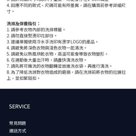
4. 因應不同的款式，尺碼可能有所差異，請在購買前參考詳細尺
寸。
洗滌及保養指引：
1. 請參考衣物內部的洗滌標籤。
2. 請勿直接熨燙印花部份。
3. 建議單獨使用冷水手洗印有燙字LOGO的產品。
4. 請避免將深色衣物與淺色衣物一起清洗。
5. 請避免以熱風烘乾衣物，高溫可能會導致衣物變形。
6. 在運動後大量出汗時，請盡快清洗衣物。
7. 請先將可機洗的衣物翻轉並放進洗衣袋，再進行清洗。
8. 為了降低洗滌對衣物造成的磨損，請在洗滌前將衣物的拉鍊拉
上，並扣緊鈕扣。
SERVICE
常見問題
運送方式