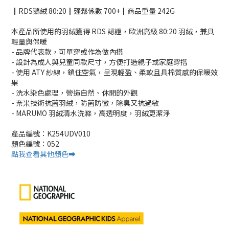
┃RDS鵝絨 80:20┃蓬鬆係數 700+┃商品重量 242G
本產品所使用的羽絨獲得 RDS 認證，歐洲高級 80:20 羽絨，兼具
輕量與保暖
- 品牌代表款，可單穿或作為做內搭
- 設計為成人與兒童同款尺寸，方便打造親子或家庭穿搭
- 使用 ATY 紗線，鎖住空氣，呈現輕盈、柔軟且具棉質感的保暖效
果
- 洗水染色處理，營造自然、休閒的外觀
- 奈米技術抗菌羽絨，防菌防黴，除臭又抗過敏
- MARUMO 羽絨清水洗滌，高透明度，羽絨更潔淨
產品編號：K254UDV010
顏色編號：052
點我查看其他顏色➡️