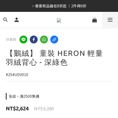
✨春夏新品最低8折起 ！2件再9折
✨春夏新品最低8折起 ！2件再9折
🔥OULET SALE! 降至5折起 滿件再8折
✨購買指定後背包送好運鑰匙圈 (贈完為止)
分享到
✨春夏新品最低8折起 ！2件再9折
【鵝絨】 童裝 HERON 輕量
羽絨背心 - 深綠色
K254UDV010
全店，滿2500免運
NT$3,280
NT$2,624