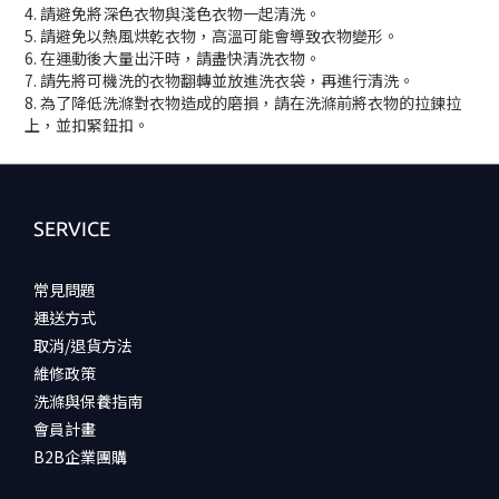
4. 請避免將深色衣物與淺色衣物一起清洗。
5. 請避免以熱風烘乾衣物，高溫可能會導致衣物變形。
6. 在運動後大量出汗時，請盡快清洗衣物。
7. 請先將可機洗的衣物翻轉並放進洗衣袋，再進行清洗。
8. 為了降低洗滌對衣物造成的磨損，請在洗滌前將衣物的拉鍊拉
上，並扣緊鈕扣。
SERVICE
常見問題
運送方式
取消/退貨方法
維修政策
洗滌與保養指南
會員計畫
B2B企業團購