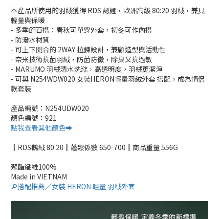
本產品所使用的羽絨獲得 RDS 認證，歐洲高級 80:20 羽絨，兼具
輕量與保暖
- 多季節百搭：春秋可單穿外套，初冬可作內搭
- 防潑水材質
- 可上下開合的 2WAY 拉鍊設計，兼顧造型與活動性
- 奈米技術抗菌羽絨，防菌防黴，除臭又抗過敏
- MARUMO 羽絨清水洗滌，高透明度，羽絨更潔淨
- 可與 N254WDW020 女裝HERON輕量羽絨外套 搭配，成為情侶
款套裝
產品編號：N254UDW020
顏色編號：921
點我查看其他顏色➡️
┃RDS鵝絨 80:20┃蓬鬆係數 650-700┃商品重量 556G
聚酯纖維100%
Made in VIETNAM
🔎搭配推薦／女裝 HERON 輕量 羽絨外套