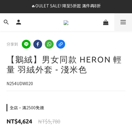
✨購買指定後背包送好運鑰匙圈 (贈完為止)
✨春夏新品最低8折起 ！2件再9折
✨春夏新品最低8折起 ！2件再9折
分享到
【鵝絨】男女同款 HERON 輕
量 羽絨外套 - 淺米色
N254UDW020
全店，滿2500免運
NT$5,780
NT$4,624