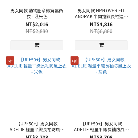
男女同款 動物圖章微寬鬆衛
男女同款 NRN OVER FIT
衣 - 淺米色
ANORAK 半開拉鍊長袖連帽
上衣 - 炭黑色
NT$2,016
NT$4,816
NT$2,880
NT$6,880
6折
6折
【UPF50+】男女同款
【UPF50+】男女同款
ADELIE 輕量平織長袖防風上
ADELIE 輕量平織長袖防風上
衣 - 米色
衣 - 灰色
NT$3,708
NT$3,708