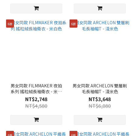
6折
6折
男女同款 FILMMAKER 夜拍
男女同款 ARCHELON 雙層刷
系列 搖粒絨長袖衛衣 - 米白
毛長袖帽T - 淺米色
色
NT$2,748
NT$3,648
NT$4,580
NT$6,080
6折
6折