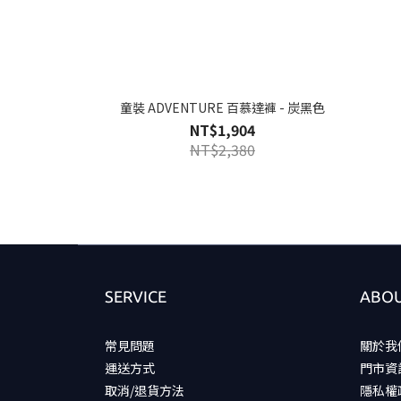
童裝 ADVENTURE 百慕達褲 - 炭黑色
NT$1,904
NT$2,380
SERVICE
ABOU
常見問題
關於我
運送方式
門市資
取消/退貨方法
隱私權