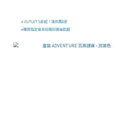
⭐
OUTLET 5折起｜滿件再8折
⭐
購買指定後背包贈好運鑰匙圈