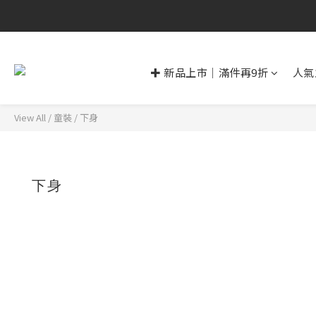
✚ 新品上市｜滿件再9折
人氣
View All
/
童裝
/
下身
下身