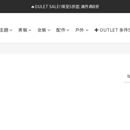
🔥OULET SALE! 降至5折起 滿件再8折
✨春夏新品最低8折起 ！2件再9折
✨購買指定後背包送好運鑰匙圈 (贈完為止)
主題
男裝
女裝
配件
戶外
✚ OUTLET 多件
✨春夏新品最低8折起 ！2件再9折