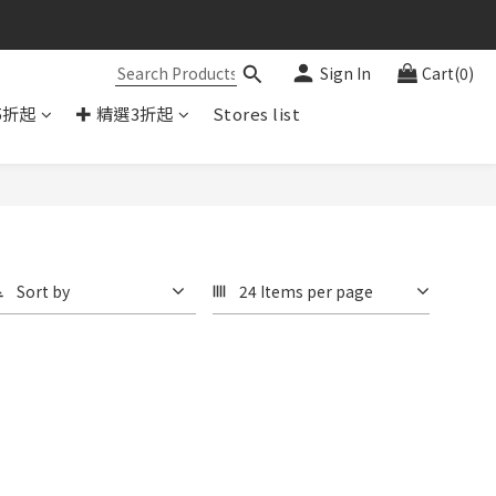
Sign In
Cart(0)
5折起
✚ 精選3折起
Stores list
Sort by
24 Items per page