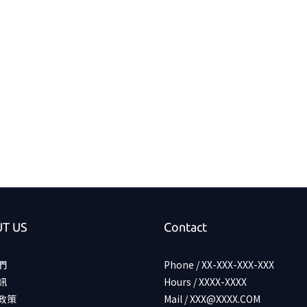
T US
Contact
們
Phone / XX-XXX-XXX-XXX
訊
Hours / XXXX-XXXX
政策
Mail / XXX@XXXX.COM