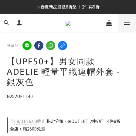
✨春夏新品最低8折起 ！2件再9折
✨春夏新品最低8折起 ！2件再9折
🔥OULET SALE! 降至5折起 滿件再8折
✨購買指定後背包送好運鑰匙圈 (贈完為止)
分享到
✨春夏新品最低8折起 ！2件再9折
【UPF50+】男女同款
ADELIE 輕量平織連帽外套 -
銀灰色
N252UFT140
至
08/31 16:00
截止
指定分類，✳️OUTLET 2件9折┃4件8折
全店，滿2500免運