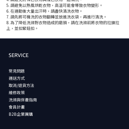
5. 請避免以熱風烘乾衣物，高溫可能會導致衣物變形。
6. 在運動後大量出汗時，請盡快清洗衣物。
7. 請先將可機洗的衣物翻轉並放進洗衣袋，再進行清洗。
8. 為了降低洗滌對衣物造成的磨損，請在洗滌前將衣物的拉鍊拉
上，並扣緊鈕扣。
SERVICE
常見問題
運送方式
取消/退貨方法
維修政策
洗滌與保養指南
會員計畫
B2B企業團購