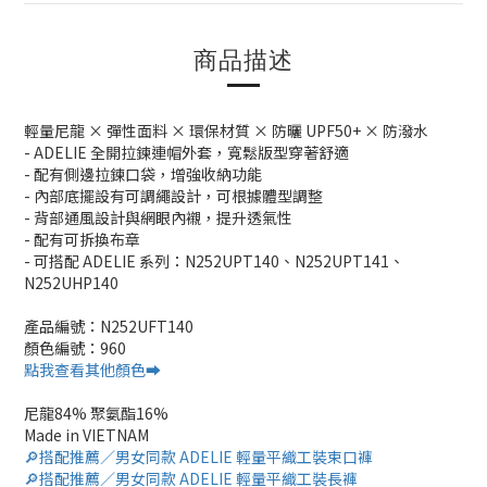
商品描述
輕量尼龍 × 彈性面料 × 環保材質 × 防曬 UPF50+ × 防潑水
- ADELIE 全開拉鍊連帽外套，寬鬆版型穿著舒適
- 配有側邊拉鍊口袋，增強收納功能
- 內部底擺設有可調繩設計，可根據體型調整
- 背部通風設計與網眼內襯，提升透氣性
- 配有可拆換布章
- 可搭配 ADELIE 系列：N252UPT140、N252UPT141、
N252UHP140
產品編號：N252UFT140
顏色編號：960
點我查看其他顏色➡️
尼龍84% 聚氨酯16%
Made in VIETNAM
🔎搭配推薦／男女同款 ADELIE 輕量平織工裝束口褲
🔎搭配推薦／男女同款 ADELIE 輕量平織工裝長褲