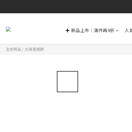
✚ 新品上市｜滿件再9折
人
全部商品
/
25春夏服飾