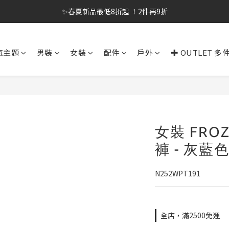
✨春夏新品最低8折起 ！2件再9折
✨春夏新品最低8折起 ！2件再9折
🔥OULET SALE! 降至5折起 滿件再8折
氣主題
男裝
女裝
配件
戶外
✚ OUTLET 多
✨購買指定後背包送好運鑰匙圈 (贈完為止)
✨春夏新品最低8折起 ！2件再9折
女裝 FROZ
褲 - 灰藍
N252WPT191
全店，滿2500免運