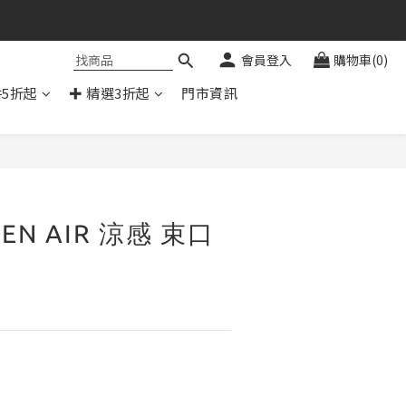
會員登入
購物車(0)
件5折起
✚ 精選3折起
門市資訊
立即購買
EN AIR 涼感 束口
色