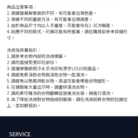
商品注意事項：
1. 根據螢幕解像度的不同，有可能會出現色差。
2. 根據不同的量度方法，有可能會出現誤差。
3. 由於商品尺寸均以人手量度，可能會存在1-3CM偏差。
4. 因應不同的款式，尺碼可能有所差異，請在購買前參考詳細尺
寸。
洗滌及保養指引：
1. 請參考衣物內部的洗滌標籤。
2. 請勿直接熨燙印花部份。
3. 建議單獨使用冷水手洗印有燙字LOGO的產品。
4. 請避免將深色衣物與淺色衣物一起清洗。
5. 請避免以熱風烘乾衣物，高溫可能會導致衣物變形。
6. 在運動後大量出汗時，請盡快清洗衣物。
7. 請先將可機洗的衣物翻轉並放進洗衣袋，再進行清洗。
8. 為了降低洗滌對衣物造成的磨損，請在洗滌前將衣物的拉鍊拉
上，並扣緊鈕扣。
SERVICE