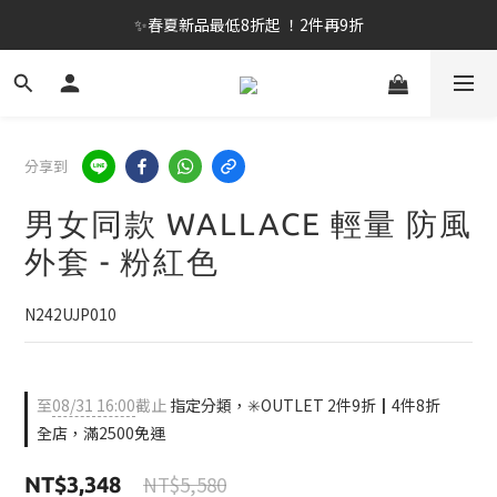
✨春夏新品最低8折起 ！2件再9折
✨春夏新品最低8折起 ！2件再9折
🔥OULET SALE! 降至5折起 滿件再8折
✨購買指定後背包送好運鑰匙圈 (贈完為止)
分享到
✨春夏新品最低8折起 ！2件再9折
男女同款 WALLACE 輕量 防風
外套 - 粉紅色
N242UJP010
至
08/31 16:00
截止
指定分類，✳️OUTLET 2件9折┃4件8折
全店，滿2500免運
NT$5,580
NT$3,348