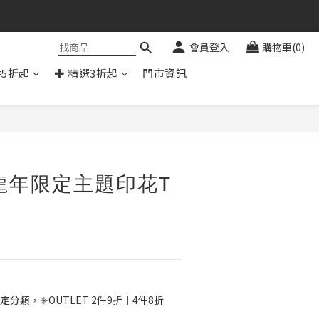
會員登入
購物車(0)
件5折起
✚ 精選3折起
門市資訊
立即購買
龍年限定主題印花T
色
定分類，✳️OUTLET 2件9折┃4件8折