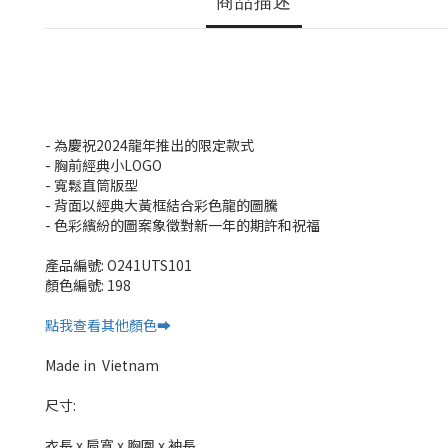
商品描述
- 為慶祝2024龍年推出的限定款式
- 胸前經典小LOGO
- 寬鬆直筒版型
- 背面以經典大黃框結合彩色龍的圖騰
- 色彩繽紛的圖案象徵對新一年的期許和祝福
產品編號: O241UTS101
顏色編號: 198
點我查看其他顏色➡️
Made in
Vietnam
尺寸:
衣長 x 肩寬 x 胸圍 x 袖長