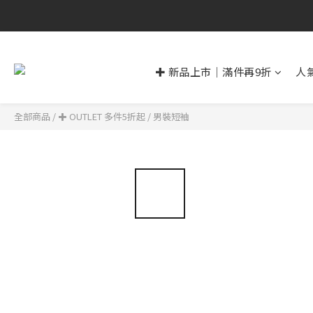
✚ 新品上市｜滿件再9折
人
全部商品
/
✚ OUTLET 多件5折起
/
男裝短袖