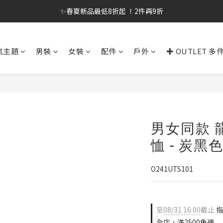
✨春夏新品最低8折起 ！2件再9折
✨春夏新品最低8折起 ！2件再9折
🔥OULET SALE! 降至5折起 滿件再8折
氣主題
男裝
女裝
配件
戶外
✚ OUTLET 多
✨購買指定後背包送好運鑰匙圈 (贈完為止)
✨春夏新品最低8折起 ！2件再9折
男女同款 
恤 - 炭黑
O241UTS101
至
08/31 16:00
截止
指
全店，滿2500免運