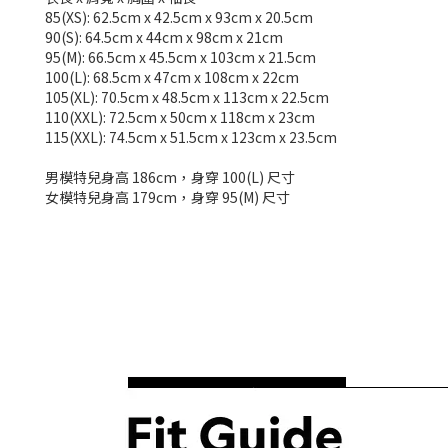
85(XS): 62.5cm x 42.5cm x 93cm x 20.5cm
90(S): 64.5cm x 44cm x 98cm x 21cm
95(M): 66.5cm x 45.5cm x 103cm x 21.5cm
100(L): 68.5cm x 47cm x 108cm x 22cm
105(XL): 70.5cm x 48.5cm x 113cm x 22.5cm
110(XXL): 72.5cm x 50cm x 118cm x 23cm
115(XXL): 74.5cm x 51.5cm x 123cm x 23.5cm
男模特兒身高 186cm，身穿 100(L) 尺寸
女模特兒身高 179cm，身穿 95(M) 尺寸