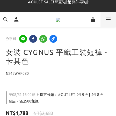
✨購買指定後背包送好運鑰匙圈 (贈完為止)
✨春夏新品最低8折起 ！2件再9折
✨春夏新品最低8折起 ！2件再9折
分享到
女裝 CYGNUS 平織工裝短褲 -
卡其色
N242WHP080
至
08/31 16:00
截止
指定分類，✳️OUTLET 2件9折┃4件8折
全店，滿2500免運
NT$2,980
NT$1,788