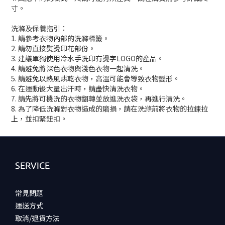
寸。
洗滌及保養指引：
1. 請參考衣物內部的洗滌標籤。
2. 請勿直接熨燙印花部份。
3. 建議單獨使用冷水手洗印有燙字LOGO的產品。
4. 請避免將深色衣物與淺色衣物一起清洗。
5. 請避免以熱風烘乾衣物，高溫可能會導致衣物變形。
6. 在運動後大量出汗時，請盡快清洗衣物。
7. 請先將可機洗的衣物翻轉並放進洗衣袋，再進行清洗。
8. 為了降低洗滌對衣物造成的磨損，請在洗滌前將衣物的拉鍊拉
上，並扣緊鈕扣。
SERVICE
常見問題
運送方式
取消/退貨方法