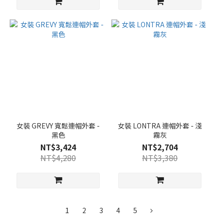
女裝 GREVY 寬鬆連帽外套 -
女裝 LONTRA 連帽外套 - 淺
黑色
霧灰
NT$3,424
NT$2,704
NT$4,280
NT$3,380
1
2
3
4
5