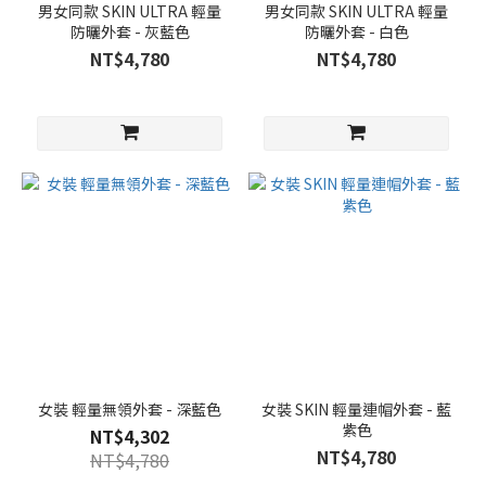
男女同款 SKIN ULTRA 輕量
男女同款 SKIN ULTRA 輕量
防曬外套 - 灰藍色
防曬外套 - 白色
NT$4,780
NT$4,780
女裝 輕量無領外套 - 深藍色
女裝 SKIN 輕量連帽外套 - 藍
紫色
NT$4,302
NT$4,780
NT$4,780