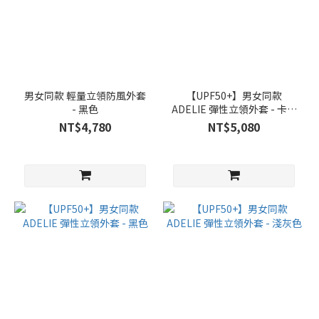
男女同款 輕量立領防風外套
【UPF50+】男女同款
- 黑色
ADELIE 彈性立領外套 - 卡其
灰色
NT$4,780
NT$5,080