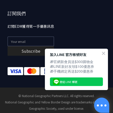
訂閱我們
訂閱EDM獲得第一手優惠訊息
Subscribe
加入LINE 官方帳號好友
🎁官網新會員送$300購物金
🎁LINE新好友領$100優惠券
🎁手機綁定再送$200優惠券
連結 LINE 帳號
© National Geographic Partners LLC. All rights reserved.
National Geographic and Yellow Border Design are trademarks of National
Geographic Society, used under license.