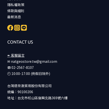
隱私權政策
條款與細則
最新消息
CONTACT US
✒ 客服留言
✉ natgeostore.tw@gmail.com
☎︎ 02-2567-8107
🕙︎ 10:00-17:00 (例假日除外)
台灣德奈澈貿易股份有限公司
統編：90100206
地址：台北市松山區復興北路369號六樓