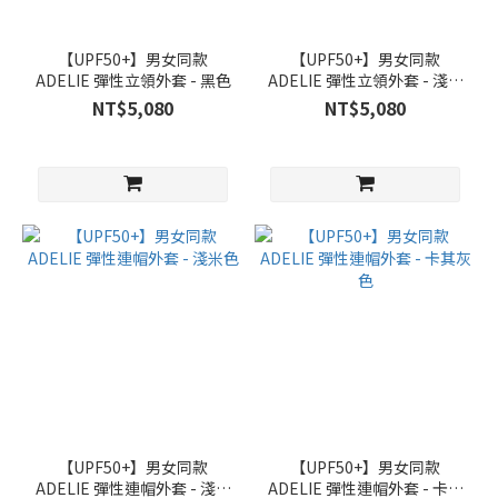
【UPF50+】男女同款
【UPF50+】男女同款
ADELIE 彈性立領外套 - 黑色
ADELIE 彈性立領外套 - 淺灰
色
NT$5,080
NT$5,080
【UPF50+】男女同款
【UPF50+】男女同款
ADELIE 彈性連帽外套 - 淺米
ADELIE 彈性連帽外套 - 卡其