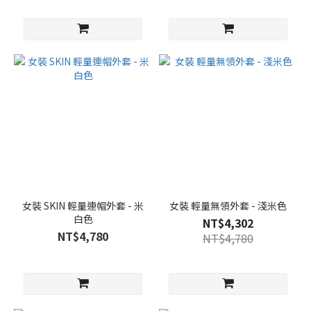
女裝 SKIN 輕量連帽外套 - 米
女裝 輕量無領外套 - 淺米色
白色
NT$4,302
NT$4,780
NT$4,780