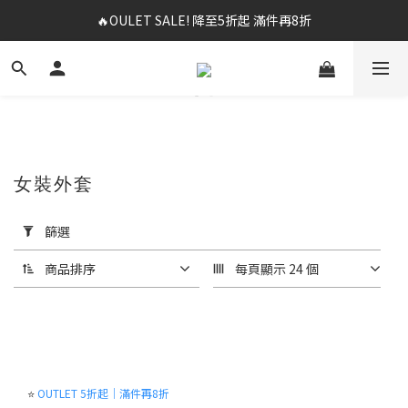
🔥OULET SALE! 降至5折起 滿件再8折
✨春夏新品最低8折起 ！2件再9折
✨購買指定後背包送好運鑰匙圈 (贈完為止)
✨春夏新品最低8折起 ！2件再9折
女裝外套
套
用
篩選
篩
選
商品排序
每頁顯示 24 個
(0/20)
尺
寸
M(95)
⭐
OUTLET 5折起｜滿件再8折