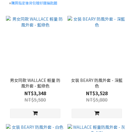
(65)
⭐
購買指定後背包贈好運鑰匙圈
L(100)
(57)
XL(105)
(46)
S(90)
(38)
XXL(110)
(38)
095(M)
男女同款 WALLACE 輕量 防
女裝 BEARY 防風外套 - 深藍
(32)
風外套 - 藍綠色
色
NT$3,348
NT$3,528
100(L)
NT$5,580
NT$5,880
(32)
090(S)
(21)
XS(85)