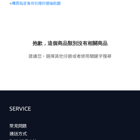
(21)
⭐
購買指定後背包贈好運鑰匙圈
S(90)
(21)
L(100)
(15)
抱歉，這個商品類別沒有相關商品
XL(105)
(13)
建議您，選擇其他分類或者使用關鍵字搜尋
XXL(110)
(12)
XS(85)
(9)
095(M)
(5)
SERVICE
100(L)
(5)
常見問題
運送方式
105(XL)