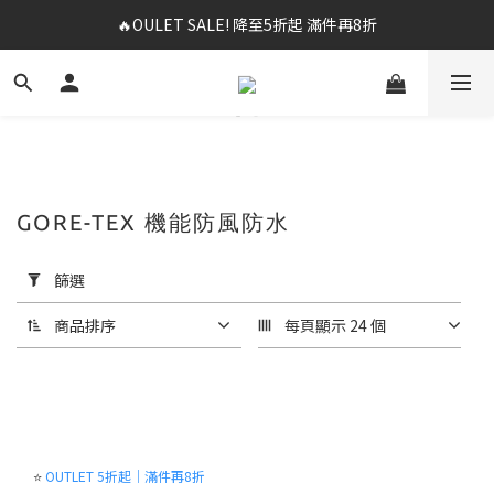
🔥OULET SALE! 降至5折起 滿件再8折
✨春夏新品最低8折起 ！2件再9折
✨購買指定後背包送好運鑰匙圈 (贈完為止)
✨春夏新品最低8折起 ！2件再9折
GORE-TEX 機能防風防水
套
用
篩選
篩
選
商品排序
每頁顯示 24 個
(0/20)
尺
寸
M(95)
⭐
OUTLET 5折起｜滿件再8折