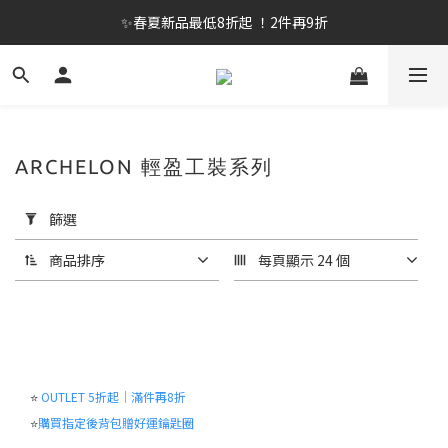
✨春夏新品最低8折起 ！2件再9折
✨春夏新品最低8折起 ！2件再9折
🔥OULET SALE! 降至5折起 滿件再8折
✨購買指定後背包送好運鑰匙圈 (贈完為止)
✨春夏新品最低8折起 ！2件再9折
ARCHELON 輕盈工裝系列
套
用
篩選
篩
選
商品排序
每頁顯示 24 個
(0/20)
尺
寸
L(100)
⭐
OUTLET 5折起｜滿件再8折
(47)
⭐
購買指定後背包贈好運鑰匙圈