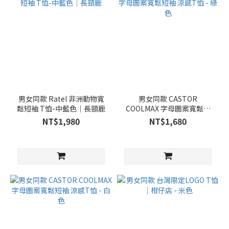
男女同款 Ratel 非洲動物寬
男女同款 CASTOR
鬆短袖 T恤-中藍色｜長頸鹿
COOLMAX 字母圖案寬鬆短
袖 涼感T恤 - 綠色
NT$1,980
NT$1,680