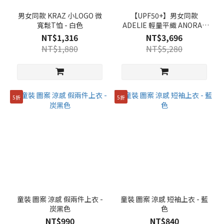
男女同款 KRAZ 小LOGO 微
【UPF50+】男女同款
寬鬆T恤 - 白色
ADELIE 輕量平織 ANORAK
半開拉鍊短袖連帽上衣 - 瑪
NT$1,316
NT$3,696
瑙灰色 (V2)
NT$1,880
NT$5,280
5折
5折
童裝 圖案 涼感 假兩件上衣 -
童裝 圖案 涼感 短袖上衣 - 藍
炭黑色
色
NT$990
NT$840