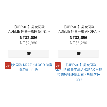
【UPF50+】男女同款
【UPF50+】男女同款
ADELIE 輕量平織圓領T恤 -
ADELIE 輕量平織 ANORAK
銀灰色
半開拉鍊短袖連帽上衣 - 瑪
NT$2,086
NT$3,696
瑙灰色
NT$2,980
NT$5,280
7折
7折