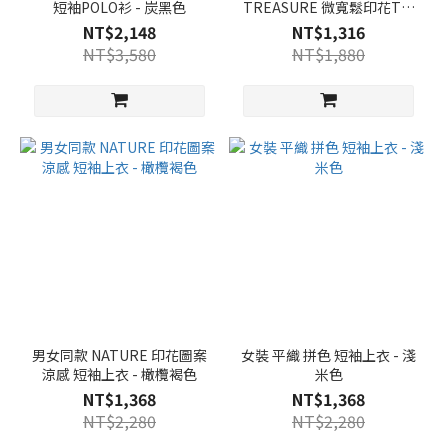
短袖POLO衫 - 炭黑色
TREASURE 微寬鬆印花T恤
｜ FRIENDS - 白色
NT$2,148
NT$1,316
NT$3,580
NT$1,880
男女同款 NATURE 印花圖案
女裝 平織 拼色 短袖上衣 - 淺
涼感 短袖上衣 - 橄欖褐色
米色
NT$1,368
NT$1,368
NT$2,280
NT$2,280