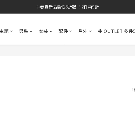
✨春夏新品最低8折起 ！2件再9折
✨春夏新品最低8折起 ！2件再9折
🔥OULET SALE! 降至5折起 滿件再8折
主題
男裝
女裝
配件
戶外
✚ OUTLET 多件
✨購買指定後背包送好運鑰匙圈 (贈完為止)
✨春夏新品最低8折起 ！2件再9折