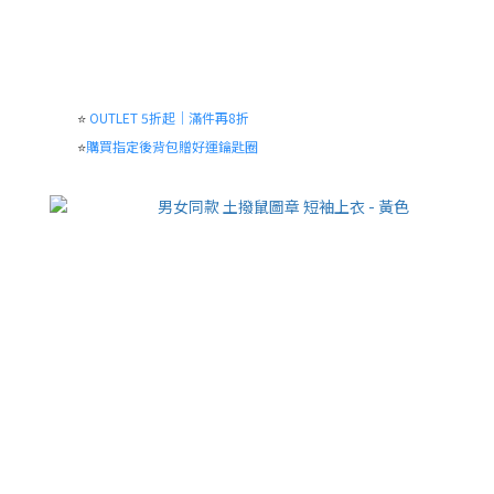
⭐
OUTLET 5折起｜滿件再8折
⭐
購買指定後背包贈好運鑰匙圈