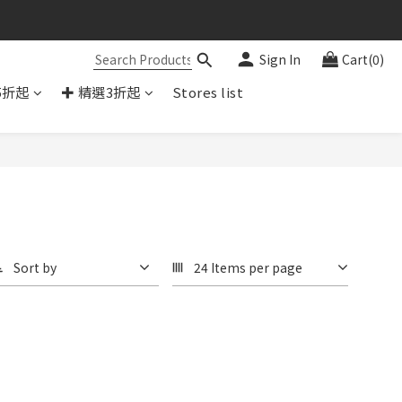
Sign In
Cart(0)
5折起
✚ 精選3折起
Stores list
Sort by
24 Items per page