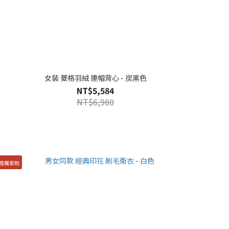
女裝 菱格羽絨 連帽背心 - 炭黑色
NT$5,584
NT$6,980
路獨家款