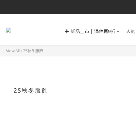
✚ 新品上市｜滿件再9折
人氣
View All
/
25秋冬服飾
25秋冬服飾