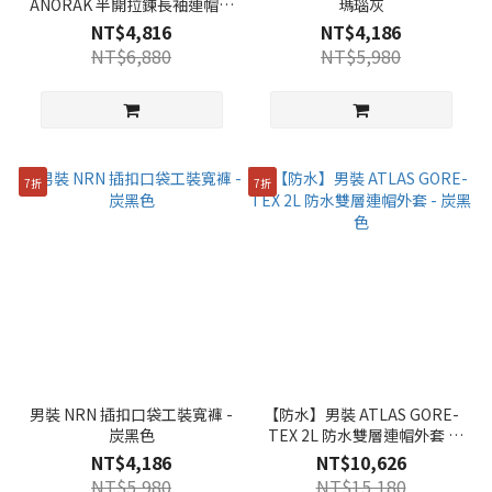
ANORAK 半開拉鍊長袖連帽上
瑪瑙灰
衣 - 炭黑色
NT$4,816
NT$4,186
NT$6,880
NT$5,980
7折
7折
男裝 NRN 插扣口袋工裝寬褲 -
【防水】男裝 ATLAS GORE-
炭黑色
TEX 2L 防水雙層連帽外套 -
炭黑色
NT$4,186
NT$10,626
NT$5,980
NT$15,180