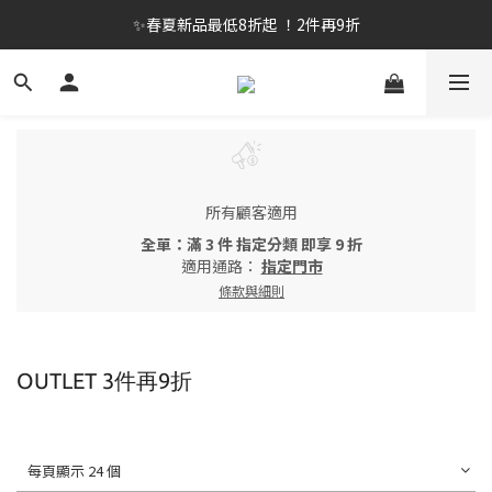
✨春夏新品最低8折起 ！2件再9折
✨春夏新品最低8折起 ！2件再9折
🔥OULET SALE! 降至5折起 滿件再8折
✨購買指定後背包送好運鑰匙圈 (贈完為止)
✨春夏新品最低8折起 ！2件再9折
所有顧客適用
全單：滿 3 件 指定分類 即享 9 折
適用通路：
指定門市
條款與細則
OUTLET 3件再9折
每頁顯示 24 個