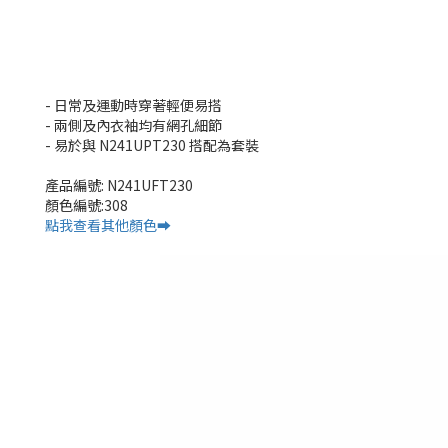
- 日常及運動時穿著輕便易搭
- 兩側及內衣袖均有網孔細節
- 易於與 N241UPT230 搭配為套裝
產品編號: N241UFT230
顏色編號:308
點我查看其他顏色➡️