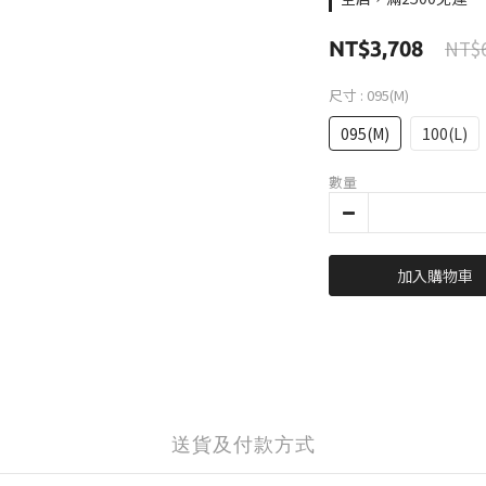
NT$6
NT$3,708
尺寸
: 095(M)
095(M)
100(L)
數量
加入購物車
送貨及付款方式