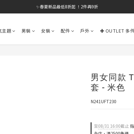
✨春夏新品最低8折起 ！2件再9折
✨春夏新品最低8折起 ！2件再9折
🔥OULET SALE! 降至5折起 滿件再8折
氣主題
男裝
女裝
配件
戶外
✚ OUTLET 多
✨購買指定後背包送好運鑰匙圈 (贈完為止)
✨春夏新品最低8折起 ！2件再9折
男女同款 T
套 - 米色
N241UFT230
至
08/31 16:00
截止
指
全店，滿2500免運