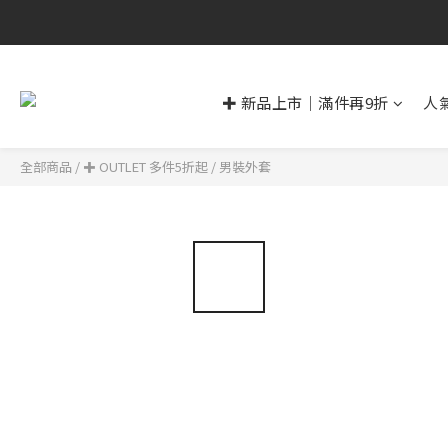
✚ 新品上市｜滿件再9折
人
全部商品
/
✚ OUTLET 多件5折起
/
男裝外套