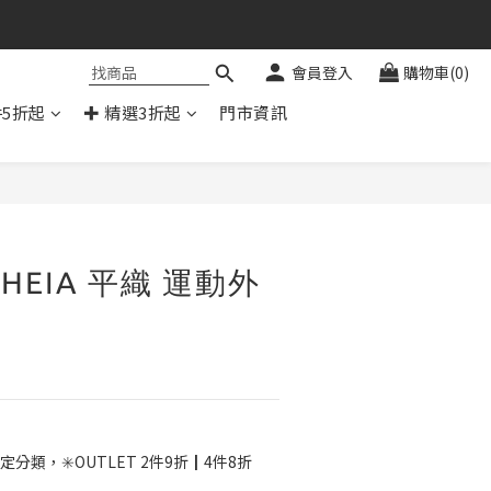
會員登入
購物車(0)
件5折起
✚ 精選3折起
門市資訊
立即購買
HEIA 平織 運動外
定分類，✳️OUTLET 2件9折┃4件8折