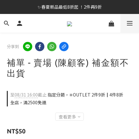
✨春夏新品最低8折起 ！2件再9折
✨春夏新品最低8折起 ！2件再9折
🔥OULET SALE! 降至5折起 滿件再8折
✨購買指定後背包送好運鑰匙圈 (贈完為止)
分享到
✨春夏新品最低8折起 ！2件再9折
補單 - 賣場 (陳顧客) 補金額不
出貨
至
08/31 16:00
截止
指定分類，✳️OUTLET 2件9折┃4件8折
全店，滿2500免運
查看更多
NT$50