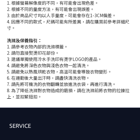
1. 根據螢幕解像度的不同，有可能會出現色差。
2. 根據不同的量度方法，有可能會出現誤差。
3. 由於商品尺寸均以人手量度，可能會存在1-3CM偏差。
4. 因應不同的款式，尺碼可能有所差異，請在購買前參考詳細尺
寸。
洗滌及保養指引：
1. 請參考衣物內部的洗滌標籤。
2. 請勿直接熨燙印花部份。
3. 建議單獨使用冷水手洗印有燙字LOGO的產品。
4. 請避免將深色衣物與淺色衣物一起清洗。
5. 請避免以熱風烘乾衣物，高溫可能會導致衣物變形。
6. 在運動後大量出汗時，請盡快清洗衣物。
7. 請先將可機洗的衣物翻轉並放進洗衣袋，再進行清洗。
8. 為了降低洗滌對衣物造成的磨損，請在洗滌前將衣物的拉鍊拉
上，並扣緊鈕扣。
SERVICE