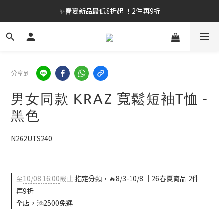
✨春夏新品最低8折起 ！2件再9折
✨春夏新品最低8折起 ！2件再9折
🔥OULET SALE! 降至5折起 滿件再8折
✨購買指定後背包送好運鑰匙圈 (贈完為止)
分享到
✨春夏新品最低8折起 ！2件再9折
男女同款 KRAZ 寬鬆短袖T恤 -
黑色
N262UTS240
至
10/08 16:00
截止
指定分類，🔥8/3-10/8 ┃26春夏商品 2件
再9折
全店，滿2500免運