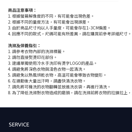
商品注意事項：
1. 根據螢幕解像度的不同，有可能會出現色差。
2. 根據不同的量度方法，有可能會出現誤差。
3. 由於商品尺寸均以人手量度，可能會存在1-3CM偏差。
4. 因應不同的款式，尺碼可能有所差異，請在購買前參考詳細尺寸。
洗滌及保養指引：
1. 請參考衣物內部的洗滌標籤。
2. 請勿直接熨燙印花部份。
3. 建議單獨使用冷水手洗印有燙字LOGO的產品。
4. 請避免將深色衣物與淺色衣物一起清洗。
5. 請避免以熱風烘乾衣物，高溫可能會導致衣物變形。
6. 在運動後大量出汗時，請盡快清洗衣物。
7. 請先將可機洗的衣物翻轉並放進洗衣袋，再進行清洗。
8. 為了降低洗滌對衣物造成的磨損，請在洗滌前將衣物的拉鍊拉上
SERVICE