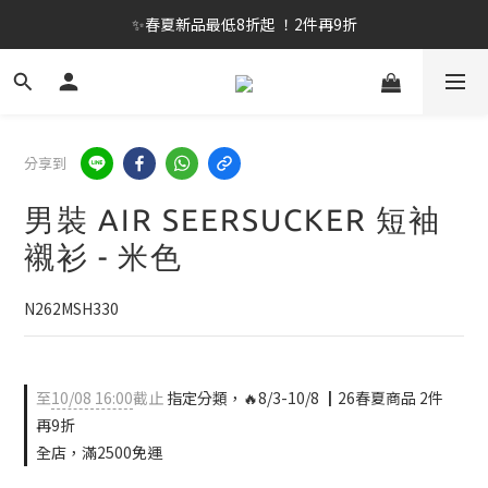
✨春夏新品最低8折起 ！2件再9折
✨春夏新品最低8折起 ！2件再9折
🔥OULET SALE! 降至5折起 滿件再8折
✨購買指定後背包送好運鑰匙圈 (贈完為止)
分享到
✨春夏新品最低8折起 ！2件再9折
男裝 AIR SEERSUCKER 短袖
襯衫 - 米色
N262MSH330
至
10/08 16:00
截止
指定分類，🔥8/3-10/8 ┃26春夏商品 2件
再9折
全店，滿2500免運