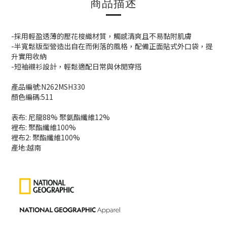
商品描述
-採用輕盈透薄的壓花梭織材質，觸感清爽且不易黏附肌膚
-半寬鬆版型營造出自在而俐落的風格，配備正面貼式外口袋，提
升實用收納
-短袖襯衫設計，輕鬆適配日常與休閒穿搭
產品編號:N262MSH330
顏色編碼:511
表布: 尼龍88% 聚氨酯纖維12%
裡布: 聚酯纖維100%
裡布2: 聚酯纖維100%
產地:越南