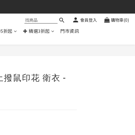
會員登入
購物車(0)
件5折起
✚ 精選3折起
門市資訊
立即購買
土撥鼠印花 衛衣 -