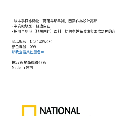
- 以本季概念動物「阿爾卑斯旱獺」圖案作為設計亮點
- 半寬鬆版型，舒適自在
- 採用全刷毛（抓絨內裡）面料，提供卓越保暖性與柔軟舒適的穿
產品編號：N254USW030
顏色編號：099
點我查看其他顏色➡️
棉53% 聚酯纖維47%
Made in 越南