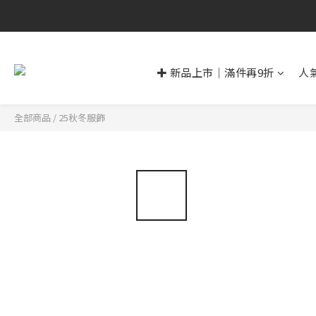
✚ 新品上市｜滿件再9折
人
全部商品
/
25秋冬服飾