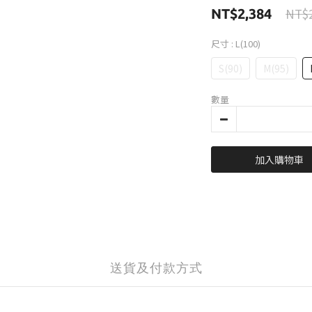
NT$2
NT$2,384
尺寸
: L(100)
S(90)
M(95)
數量
加入購物車
送貨及付款方式