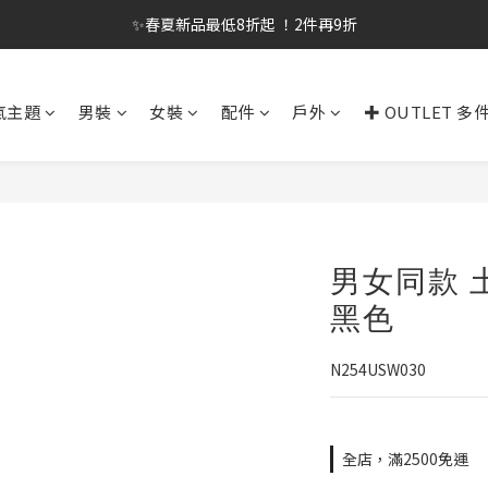
✨春夏新品最低8折起 ！2件再9折
✨春夏新品最低8折起 ！2件再9折
🔥OULET SALE! 降至5折起 滿件再8折
氣主題
男裝
女裝
配件
戶外
✚ OUTLET 多
✨購買指定後背包送好運鑰匙圈 (贈完為止)
✨春夏新品最低8折起 ！2件再9折
男女同款 
黑色
N254USW030
全店，滿2500免運