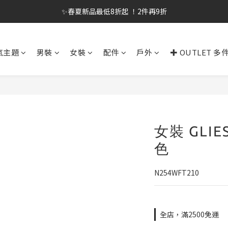
✨春夏新品最低8折起 ！2件再9折
✨春夏新品最低8折起 ！2件再9折
🔥OULET SALE! 降至5折起 滿件再8折
氣主題
男裝
女裝
配件
戶外
✚ OUTLET 多
✨購買指定後背包送好運鑰匙圈 (贈完為止)
✨春夏新品最低8折起 ！2件再9折
女裝 GLIE
色
N254WFT210
全店，滿2500免運