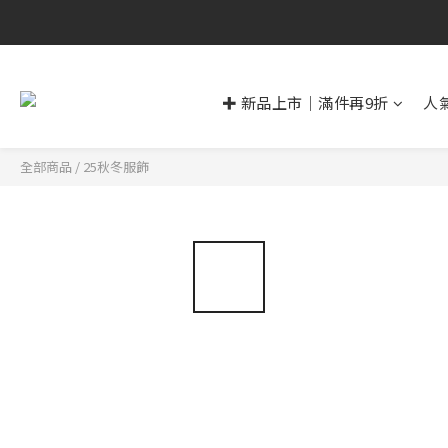
✚ 新品上市｜滿件再9折
人
全部商品
/
25秋冬服飾