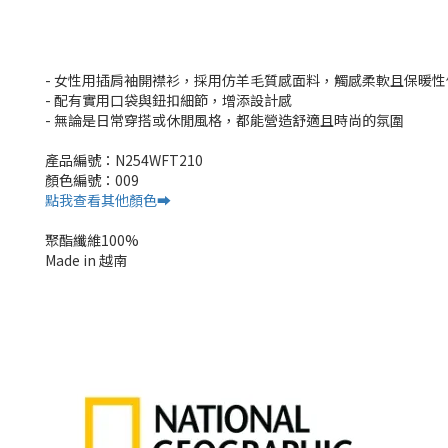
- 女性用插肩袖開襟衫，採用仿羊毛質感面料，觸感柔軟且保暖性
- 配有實用口袋與鈕扣細節，增添設計感
- 無論是日常穿搭或休閒風格，都能營造舒適且時尚的氛圍
產品編號：N254WFT210
顏色編號：009
點我查看其他顏色➡️
聚酯纖維100%
Made in 越南