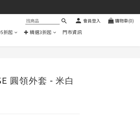
會員登入
購物車(0)
件5折起
✚ 精選3折起
門市資訊
立即購買
SE 圓領外套 - 米白