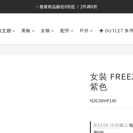
✨春夏新品最低8折起 ！2件再9折
✨春夏新品最低8折起 ！2件再9折
🔥OULET SALE! 降至5折起 滿件再8折
氣主題
男裝
女裝
配件
戶外
✚ OUTLET 多
✨購買指定後背包送好運鑰匙圈 (贈完為止)
✨春夏新品最低8折起 ！2件再9折
女裝 FREE
紫色
N262WHP140
至
10/08 16:00
截止
指
再9折