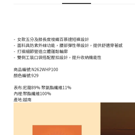
- 女款五分及膝長度梭織百慕達短褲設計
- 面料具防紫外線功能，腰部彈性帶設計，提供舒適穿著感
- 打褶細節營造立體蓬鬆輪廓
- 雙側工裝口袋搭配壓扣設計，提升收納機能性
商品編號:N262WHP100
顏色編號:929
表布:尼龍89% 聚氨酯纖維11%
內裡:聚酯纖維100%
產地:越南