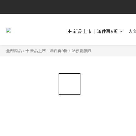
✚ 新品上市｜滿件再9折
人
全部商品
/
✚ 新品上市｜滿件再9折
/
26春夏服飾