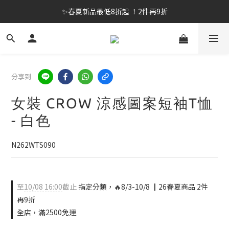
✨春夏新品最低8折起 ！2件再9折
✨春夏新品最低8折起 ！2件再9折
🔥OULET SALE! 降至5折起 滿件再8折
✨購買指定後背包送好運鑰匙圈 (贈完為止)
分享到
✨春夏新品最低8折起 ！2件再9折
女裝 CROW 涼感圖案短袖T恤
- 白色
N262WTS090
至
10/08 16:00
截止
指定分類，🔥8/3-10/8 ┃26春夏商品 2件
再9折
全店，滿2500免運