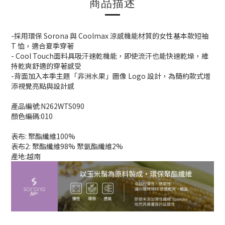
商品描述
-採用環保 Sorona 與 Coolmax 涼感機能材質的女性基本款短袖
T 恤，適合夏季穿著
- Cool Touch面料具吸汗速乾機能，即使流汗也能快速乾燥，維
持乾爽舒適的穿著感受
-背面加入本季主題「非洲水果」圖像 Logo 設計，為簡約款式增
添視覺亮點與設計感
產品編號:N262WTS090
顏色編碼:010
表布: 聚酯纖維100%
表布2: 聚酯纖維98% 聚氨酯纖維2%
產地:越南