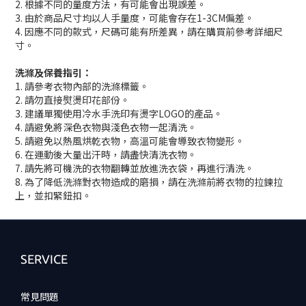
2. 根據不同的量度方法，有可能會出現誤差。
3. 由於商品尺寸均以人手量度，可能會存在1-3CM偏差。
4. 因應不同的款式，尺碼可能有所差異，請在購買前參考詳細尺
寸。
洗滌及保養指引：
1. 請參考衣物內部的洗滌標籤。
2. 請勿直接熨燙印花部份。
3. 建議單獨使用冷水手洗印有燙字LOGO的產品。
4. 請避免將深色衣物與淺色衣物一起清洗。
5. 請避免以熱風烘乾衣物，高溫可能會導致衣物變形。
6. 在運動後大量出汗時，請盡快清洗衣物。
7. 請先將可機洗的衣物翻轉並放進洗衣袋，再進行清洗。
8. 為了降低洗滌對衣物造成的磨損，請在洗滌前將衣物的拉鍊拉
上，並扣緊鈕扣。
SERVICE
常見問題