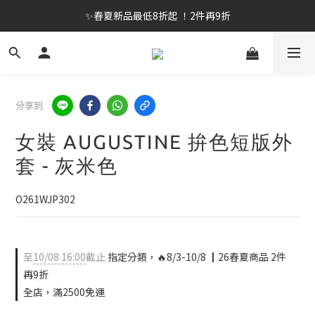
✨春夏新品最低8折起 ！2件再9折
✨春夏新品最低8折起 ！2件再9折
🔥OULET SALE! 降至5折起 滿件再8折
✨購買指定後背包送好運鑰匙圈 (贈完為止)
分享到
✨春夏新品最低8折起 ！2件再9折
女裝 AUGUSTINE 拚色短版外
套 - 灰米色
O261WJP302
至
10/08 16:00
截止
指定分類，🔥8/3-10/8 ┃26春夏商品 2件
再9折
全店，滿2500免運