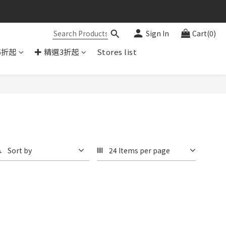
Sign In
Cart(0)
5折起
✚ 精選3折起
Stores list
Sort by
24 Items per page