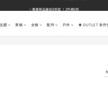
✨春夏新品最低8折起 ！2件再9折
✨春夏新品最低8折起 ！2件再9折
🔥OULET SALE! 降至5折起 滿件再8折
主題
男裝
女裝
配件
戶外
✚ OUTLET 多件
✨購買指定後背包送好運鑰匙圈 (贈完為止)
✨春夏新品最低8折起 ！2件再9折