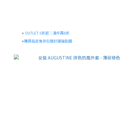
⭐
OUTLET 5折起｜滿件再8折
⭐
購買指定後背包贈好運鑰匙圈