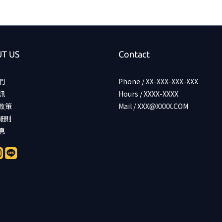
T US
Contact
們
Phone / XX-XXX-XXX-XXX
訊
Hours / XXXX-XXXX
政策
Mail / XXX@XXXX.COM
細則
息