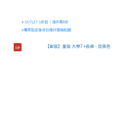
⭐
OUTLET 5折起｜滿件再8折
⭐
購買指定後背包贈好運鑰匙圈
5折