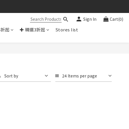
Sign In
Cart(0)
5折起
✚ 精選3折起
Stores list
Sort by
24 Items per page