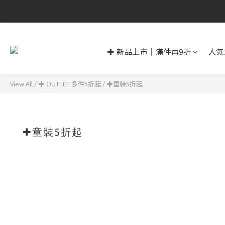
✚ 新品上市｜滿件再9折
人氣
View All
/
✚ OUTLET 多件5折起
/
✚童裝5折起
✚童裝5折起