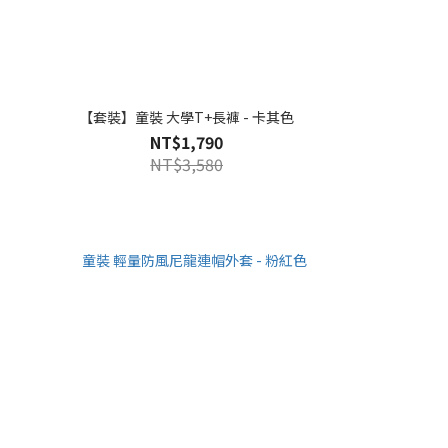
【套裝】童裝 大學T+長褲 - 卡其色
NT$1,790
NT$3,580