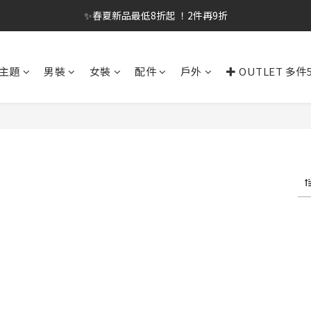
✨春夏新品最低8折起 ！2件再9折
✨春夏新品最低8折起 ！2件再9折
🔥OULET SALE! 降至5折起 滿件再8折
主題
男裝
女裝
配件
戶外
✚ OUTLET 多件
✨購買指定後背包送好運鑰匙圈 (贈完為止)
✨春夏新品最低8折起 ！2件再9折