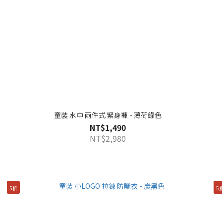
童裝 水中 兩件式 緊身褲 - 薄荷綠色
NT$1,490
NT$2,980
5折
5