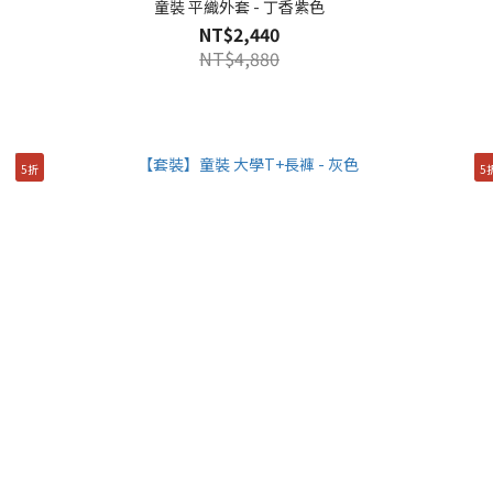
童裝 平織外套 - 丁香紫色
NT$2,440
NT$4,880
5折
5