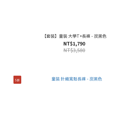
【套裝】童裝 大學T+長褲 - 炭黑色
NT$1,790
NT$3,580
5折