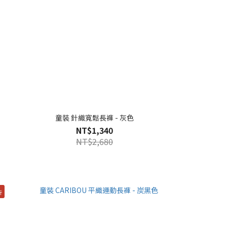
童裝 針織寬鬆長褲 - 灰色
NT$1,340
NT$2,680
折