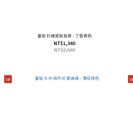
童裝 針織寬鬆長褲 - 丁香紫色
NT$1,340
NT$2,680
5折
5