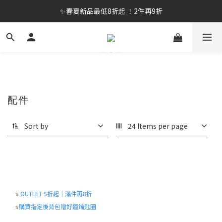
✨春夏新品最低8折起 ！2件再9折
✨春夏新品最低8折起 ！2件再9折
🔥OULET SALE! 降至5折起 滿件再8折
✨購買指定後背包送好運鑰匙圈 (贈完為止)
✨春夏新品最低8折起 ！2件再9折
配件
Sort by
24 Items per page
⭐
OUTLET 5折起｜滿件再8折
⭐
購買指定後背包贈好運鑰匙圈