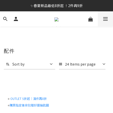
✨春夏新品最低8折起 ！2件再9折
✨春夏新品最低8折起 ！2件再9折
🔥OULET SALE! 降至5折起 滿件再8折
✨購買指定後背包送好運鑰匙圈 (贈完為止)
✨春夏新品最低8折起 ！2件再9折
配件
Sort by
24 Items per page
⭐
OUTLET 5折起｜滿件再8折
⭐
購買指定後背包贈好運鑰匙圈