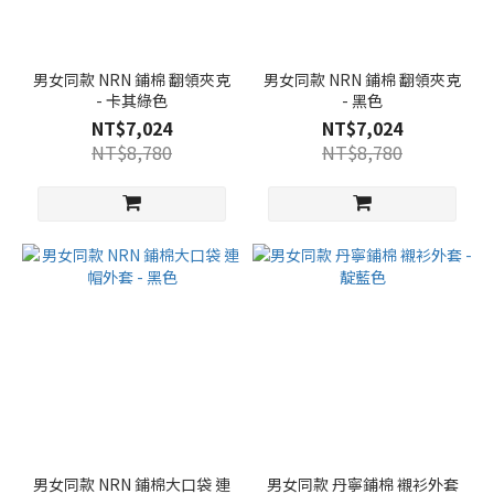
男女同款 NRN 鋪棉 翻領夾克
男女同款 NRN 鋪棉 翻領夾克
- 卡其綠色
- 黑色
NT$7,024
NT$7,024
NT$8,780
NT$8,780
男女同款 NRN 鋪棉大口袋 連
男女同款 丹寧鋪棉 襯衫外套