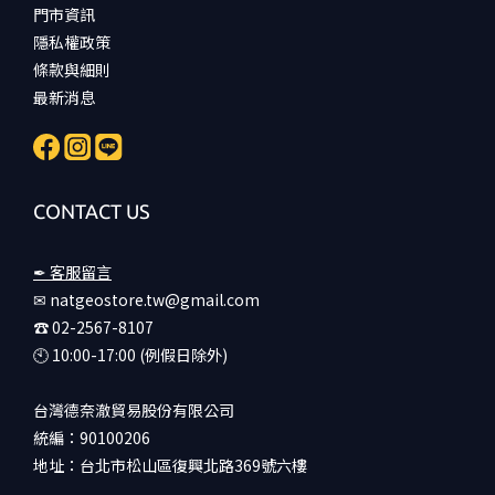
門市資訊
隱私權政策
條款與細則
最新消息
CONTACT US
✒ 客服留言
✉ natgeostore.tw@gmail.com
☎︎ 02-2567-8107
🕙︎ 10:00-17:00 (例假日除外)
台灣德奈澈貿易股份有限公司
統編：90100206
地址：台北市松山區復興北路369號六樓