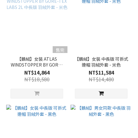
售完
【鵝絨】女裝 ATLAS
【鵝絨】女裝 中長版 可拆式
WINDSTOPPER BY GORE-
連帽 羽絨外套 - 米色
TEX LABS 2L 中長版 羽絨外
NT$14,864
NT$11,584
套 - 米色
NT$18,580
NT$14,480