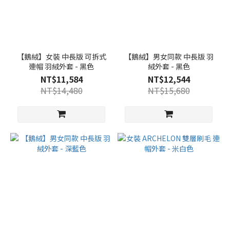
【鵝絨】女裝 中長版 可拆式
【鵝絨】男女同款 中長版 羽
連帽 羽絨外套 - 黑色
絨外套 - 黑色
NT$11,584
NT$12,544
NT$14,480
NT$15,680