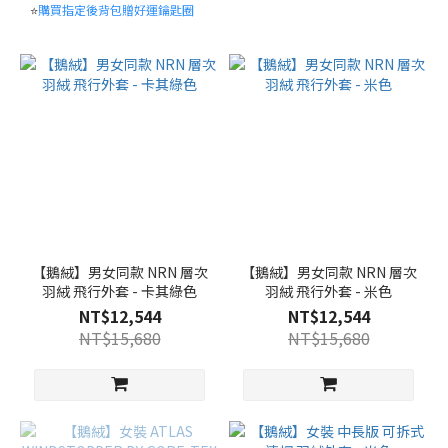
(149)
⭐
購買指定後背包贈好運鑰匙圈
L(100)
(147)
S(90)
(107)
XL(105)
(86)
XXL(110)
(72)
XS(85)
【鵝絨】男女同款 NRN 層次
【鵝絨】男女同款 NRN 層次
(42)
羽絨 飛行外套 - 卡其綠色
羽絨 飛行外套 - 米色
NT$12,544
NT$12,544
XXXL(115)
NT$15,680
NT$15,680
(24)