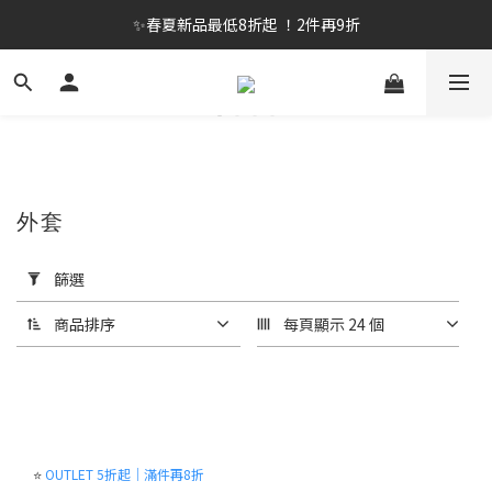
✨春夏新品最低8折起 ！2件再9折
✨春夏新品最低8折起 ！2件再9折
🔥OULET SALE! 降至5折起 滿件再8折
✨購買指定後背包送好運鑰匙圈 (贈完為止)
✨春夏新品最低8折起 ！2件再9折
外套
套
用
篩選
篩
選
商品排序
每頁顯示 24 個
(0/20)
尺
寸
M(95)
⭐
OUTLET 5折起｜滿件再8折