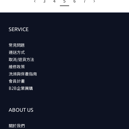
3
4
5
6
7
SERVICE
常見問題
運送方式
取消/退貨方法
維修政策
洗滌與保養指南
會員計畫
B2B企業團購
ABOUT US
關於我們