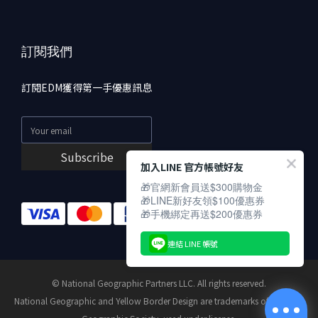
訂閱我們
訂閱EDM獲得第一手優惠訊息
Subscribe
加入LINE 官方帳號好友
🎁官網新會員送$300購物金
🎁LINE新好友領$100優惠券
🎁手機綁定再送$200優惠券
連結 LINE 帳號
© National Geographic Partners LLC. All rights reserved.
National Geographic and Yellow Border Design are trademarks of National