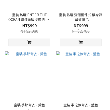
童裝 防曬 ENTER THE
童裝 防曬 漸層兩件式 緊身褲
OCEAN 圖樣漸層拉鍊 外套-
- 薄荷綠色
黃色
NT$999
NT$999
NT$2,980
NT$2,780
童裝 季節衛衣 - 黃色
童裝 半拉鍊衛衣 - 藍色